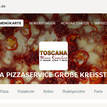
o.de
MENÜKARTE
BEWERTUNGEN
KONTAKTDATEN
IMPRE
 PIZZASERVICE GROßE KREISS
Pizza
Pizzabrote
Rollen
Nudelgerichte
Pasta a