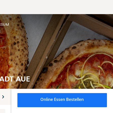
SSUM
TADT AUE
l Forno - Überbackene Nudelgerichte
Mexikanische Gerichte
Online Essen Bestellen